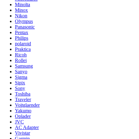
Minolta
Minox
Nikon
Olympus
Panasonic
Pentax
Philips
polaroid
Praktica
Ricoh
Rollei
Samsung
Sanyo
Sigma
Sipix
Sony
Toshiba
Traveler
Voitglaender
Yakumo
Oplader
JVC
AC Adapter
Vivistar
Garmin