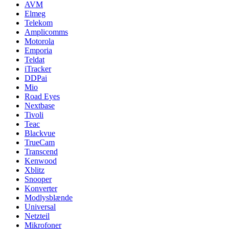
AVM
Elmeg
Telekom
Amplicomms
Motorola
Emporia
Teldat
iTracker
DDPai
Mio
Road Eyes
Nextbase
Tivoli
Teac
Blackvue
TrueCam
Transcend
Kenwood
Xblitz
Snooper
Konverter
Modlysblænde
Universal
Netzteil
Mikrofoner