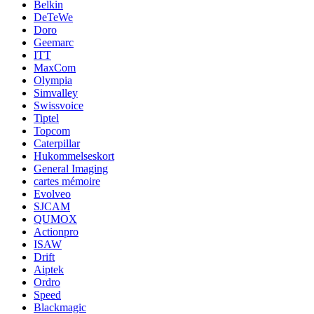
Belkin
DeTeWe
Doro
Geemarc
ITT
MaxCom
Olympia
Simvalley
Swissvoice
Tiptel
Topcom
Caterpillar
Hukommelseskort
General Imaging
cartes mémoire
Evolveo
SJCAM
QUMOX
Actionpro
ISAW
Drift
Aiptek
Ordro
Speed
Blackmagic