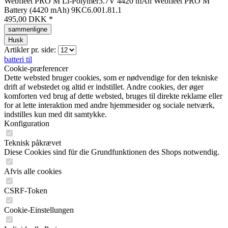
Webfleet PRO M Li-Polymer3.7V 4420 mAh Webfleet PRO M
Battery (4420 mAh) 9KC6.001.81.1
495,00 DKK *
sammenligne
Husk
Artikler pr. side:
batteri til
Cookie-præferencer
Dette websted bruger cookies, som er nødvendige for den tekniske
drift af webstedet og altid er indstillet. Andre cookies, der øger
komforten ved brug af dette websted, bruges til direkte reklame eller
for at lette interaktion med andre hjemmesider og sociale netværk,
indstilles kun med dit samtykke.
Konfiguration
Teknisk påkrævet
Diese Cookies sind für die Grundfunktionen des Shops notwendig.
Afvis alle cookies
CSRF-Token
Cookie-Einstellungen