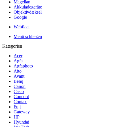
Magellan
Akkuladegeräte
Objektivdæksel
Google
Webfleet
Menü schließen
Kategorien
Acer
Agfa
Agfaphoto
Aito
Avant
Benq
Canon
Casio
Concord
Contax
Fuji
Gateway
HP
Hyundai