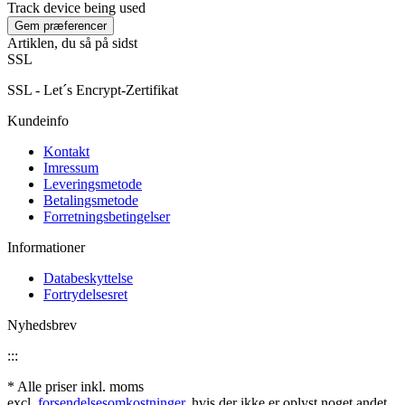
Track device being used
Artiklen, du så på sidst
SSL
SSL - Let´s Encrypt-Zertifikat
Kundeinfo
Kontakt
Imressum
Leveringsmetode
Betalingsmetode
Forretningsbetingelser
Informationer
Databeskyttelse
Fortrydelsesret
Nyhedsbrev
:::
* Alle priser inkl. moms
excl.
forsendelsesomkostninger
, hvis der ikke er oplyst noget andet