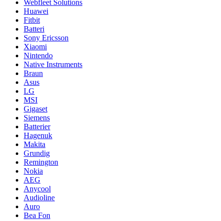
Webfleet Solutions
Huawei
Fitbit
Batteri
Sony Ericsson
Xiaomi
Nintendo
Native Instruments
Braun
Asus
LG
MSI
Gigaset
Siemens
Batterier
Hagenuk
Makita
Grundig
Remington
Nokia
AEG
Anycool
Audioline
Auro
Bea Fon