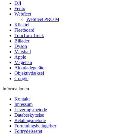
DJI
Fenix
Webfleet
Webfleet PRO M
Klicktel
Fleetboard
TomTom Truck
Billader
Dyson
Marshall
Apple
Magellan
Akkuladegeräte
Objektivdæksel
Google
Informationen
Kontakt
Imressum
Leveringsmetode
Databeskyttelse
Betalingsmetode
Forretningsbetingelser
Fortrydelsesret