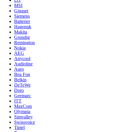
LG
MSI
Gigaset
Siemens
Batterier
Hagenuk
Makita
Grundig
Remington
Nokia
AEG
Anycool
Audioline
Auro
Bea Fon
Belkin
DeTeWe
Doro
Geemarc
ITT
MaxCom
Olympia
Simvalley
Swissvoice
Tiptel