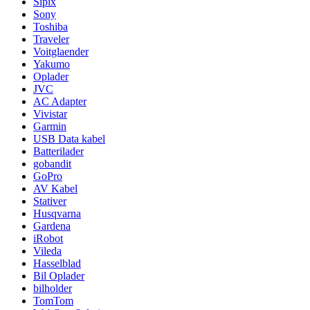
Sipix
Sony
Toshiba
Traveler
Voitglaender
Yakumo
Oplader
JVC
AC Adapter
Vivistar
Garmin
USB Data kabel
Batterilader
gobandit
GoPro
AV Kabel
Stativer
Husqvarna
Gardena
iRobot
Vileda
Hasselblad
Bil Oplader
bilholder
TomTom