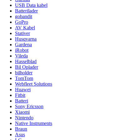
USB Data kabel
Batterilader
gobandit
GoPro
AV Kabel
Stativer
Husqvarna
Gardena
iRobot
Vileda
Hasselblad
Bil Oplader
bilholder
TomTom
Webfleet Solutions
Huawei
Fitbit
Batteri
Sony Ericsson
Xiaomi
Nintendo
Native Instruments
Braun
Asus