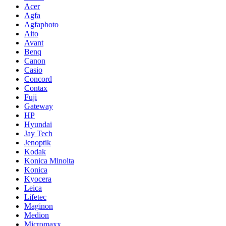
Acer
Agfa
Agfaphoto
Aito
Avant
Benq
Canon
Casio
Concord
Contax
Fuji
Gateway
HP
Hyundai
Jay Tech
Jenoptik
Kodak
Konica Minolta
Konica
Kyocera
Leica
Lifetec
Maginon
Medion
Micromaxx