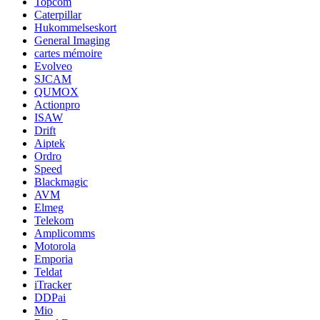
Topcom
Caterpillar
Hukommelseskort
General Imaging
cartes mémoire
Evolveo
SJCAM
QUMOX
Actionpro
ISAW
Drift
Aiptek
Ordro
Speed
Blackmagic
AVM
Elmeg
Telekom
Amplicomms
Motorola
Emporia
Teldat
iTracker
DDPai
Mio