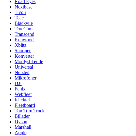
Road Eyes
Nextbase
Tivoli
Teac
Blackvue
TrueCam
Transcend
Kenwood
Xblitz
Snooper
Konverter
Modlysblænde
Universal
Netzteil
Mikrofoner
DJI
Fenix
Webfleet
Klicktel
Fleetboard
TomTom Truck
Billader
Dyson
Marshall
Apple