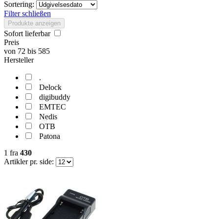
Sortering:
Filter schließen
Produkte anzeigen
Sofort lieferbar
Preis
von
72
bis
585
Hersteller
.
Delock
digibuddy
EMTEC
Nedis
OTB
Patona
1
fra
430
Artikler pr. side: