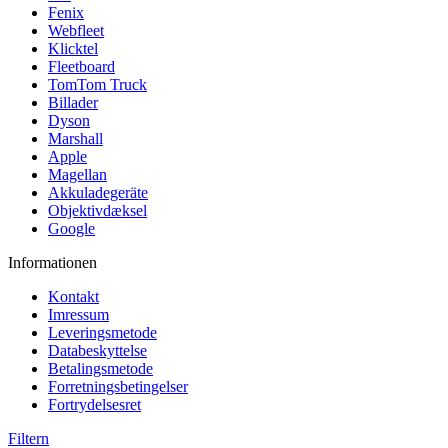
Fenix
Webfleet
Klicktel
Fleetboard
TomTom Truck
Billader
Dyson
Marshall
Apple
Magellan
Akkuladegeräte
Objektivdæksel
Google
Informationen
Kontakt
Imressum
Leveringsmetode
Databeskyttelse
Betalingsmetode
Forretningsbetingelser
Fortrydelsesret
Filtern