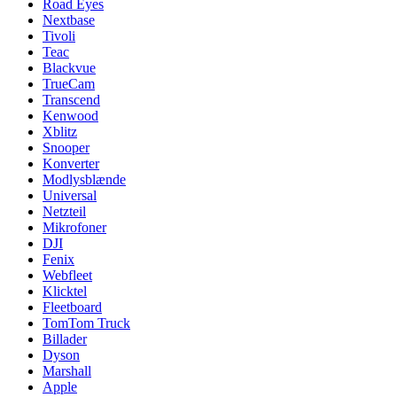
Road Eyes
Nextbase
Tivoli
Teac
Blackvue
TrueCam
Transcend
Kenwood
Xblitz
Snooper
Konverter
Modlysblænde
Universal
Netzteil
Mikrofoner
DJI
Fenix
Webfleet
Klicktel
Fleetboard
TomTom Truck
Billader
Dyson
Marshall
Apple