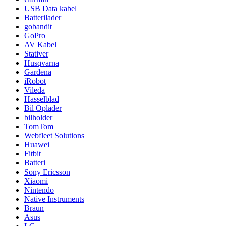
USB Data kabel
Batterilader
gobandit
GoPro
AV Kabel
Stativer
Husqvarna
Gardena
iRobot
Vileda
Hasselblad
Bil Oplader
bilholder
TomTom
Webfleet Solutions
Huawei
Fitbit
Batteri
Sony Ericsson
Xiaomi
Nintendo
Native Instruments
Braun
Asus