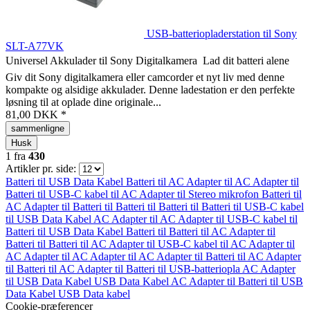
USB-batteriopladerstation til Sony
SLT-A77VK
Universel Akkulader til Sony Digitalkamera  Lad dit batteri alene
Giv dit Sony digitalkamera eller camcorder et nyt liv med denne
kompakte og alsidige akkulader. Denne ladestation er den perfekte
løsning til at oplade dine originale...
81,00 DKK *
sammenligne
Husk
1
fra
430
Artikler pr. side:
Batteri til
USB Data Kabel
Batteri til
AC Adapter til
AC Adapter til
Batteri til
USB-C kabel til
AC Adapter til
Stereo mikrofon
Batteri til
AC Adapter til
Batteri til
Batteri til
Batteri til
Batteri til
USB-C kabel
til
USB Data Kabel
AC Adapter til
AC Adapter til
USB-C kabel til
Batteri til
USB Data Kabel
Batteri til
Batteri til
AC Adapter til
Batteri til
Batteri til
AC Adapter til
USB-C kabel til
AC Adapter til
AC Adapter til
AC Adapter til
AC Adapter til
Batteri til
AC Adapter
til
Batteri til
AC Adapter til
Batteri til
USB-batteriopla
AC Adapter
til
USB Data Kabel
USB Data Kabel
AC Adapter til
Batteri til
USB
Data Kabel
USB Data kabel
Cookie-præferencer