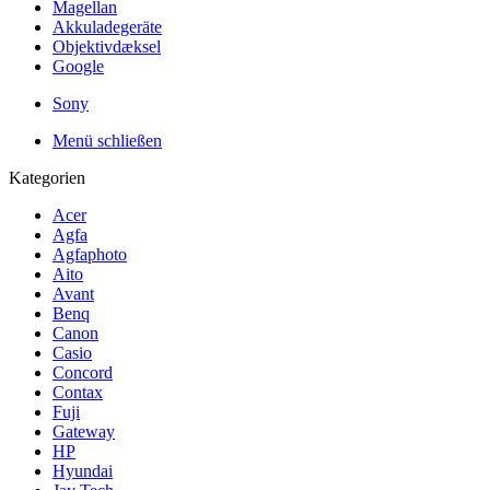
Magellan
Akkuladegeräte
Objektivdæksel
Google
Sony
Menü schließen
Kategorien
Acer
Agfa
Agfaphoto
Aito
Avant
Benq
Canon
Casio
Concord
Contax
Fuji
Gateway
HP
Hyundai