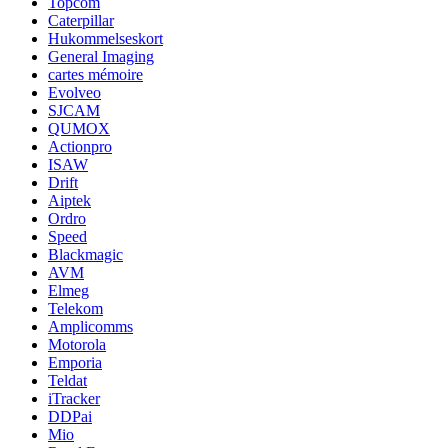
Topcom
Caterpillar
Hukommelseskort
General Imaging
cartes mémoire
Evolveo
SJCAM
QUMOX
Actionpro
ISAW
Drift
Aiptek
Ordro
Speed
Blackmagic
AVM
Elmeg
Telekom
Amplicomms
Motorola
Emporia
Teldat
iTracker
DDPai
Mio