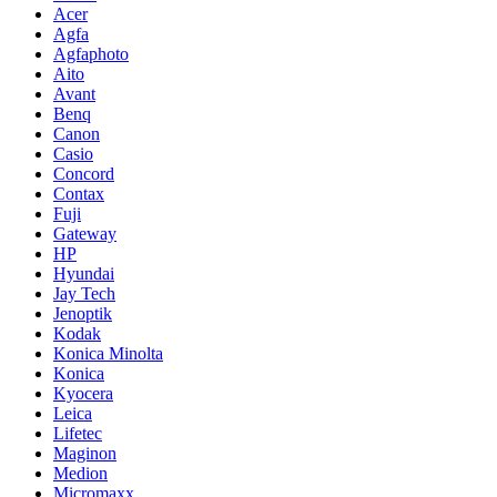
Acer
Agfa
Agfaphoto
Aito
Avant
Benq
Canon
Casio
Concord
Contax
Fuji
Gateway
HP
Hyundai
Jay Tech
Jenoptik
Kodak
Konica Minolta
Konica
Kyocera
Leica
Lifetec
Maginon
Medion
Micromaxx