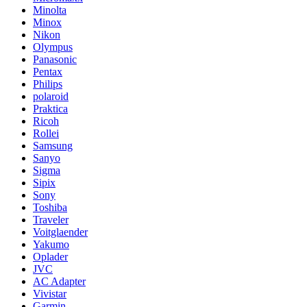
Minolta
Minox
Nikon
Olympus
Panasonic
Pentax
Philips
polaroid
Praktica
Ricoh
Rollei
Samsung
Sanyo
Sigma
Sipix
Sony
Toshiba
Traveler
Voitglaender
Yakumo
Oplader
JVC
AC Adapter
Vivistar
Garmin