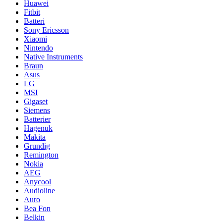
Huawei
Fitbit
Batteri
Sony Ericsson
Xiaomi
Nintendo
Native Instruments
Braun
Asus
LG
MSI
Gigaset
Siemens
Batterier
Hagenuk
Makita
Grundig
Remington
Nokia
AEG
Anycool
Audioline
Auro
Bea Fon
Belkin