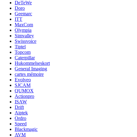
DeTeWe
Doro
Geemarc
ITT
MaxCom
Olympia
Simvalley
Swissvoice
Tiptel
Topcom
Caterpillar
Hukommelseskort
General Imaging
cartes mémoire
Evolveo
SJCAM
QUMOX
Actionpro
ISAW
Drift
Aiptek
Ordro
Speed
Blackmagic
AVM