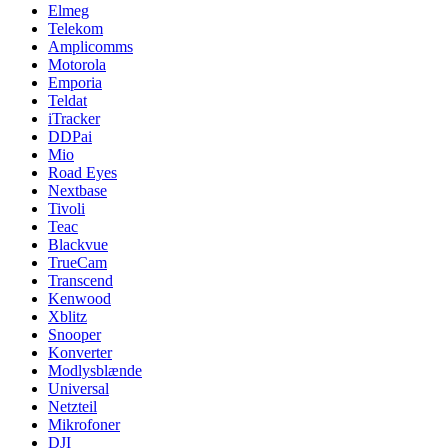
Elmeg
Telekom
Amplicomms
Motorola
Emporia
Teldat
iTracker
DDPai
Mio
Road Eyes
Nextbase
Tivoli
Teac
Blackvue
TrueCam
Transcend
Kenwood
Xblitz
Snooper
Konverter
Modlysblænde
Universal
Netzteil
Mikrofoner
DJI