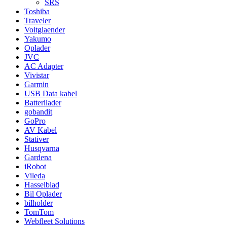
SRS
Toshiba
Traveler
Voitglaender
Yakumo
Oplader
JVC
AC Adapter
Vivistar
Garmin
USB Data kabel
Batterilader
gobandit
GoPro
AV Kabel
Stativer
Husqvarna
Gardena
iRobot
Vileda
Hasselblad
Bil Oplader
bilholder
TomTom
Webfleet Solutions