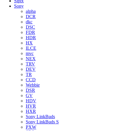
Sipix
Sony
alpha
DCR
dkc
DSC
FDR
HDR
HX
ILCE
mvc
NEX
TRV
DEV
TR
CCD
Webbie
DSR
GV
HDV
HVR
HXR
Sony LinkBuds
Sony LinkBuds S
PXW