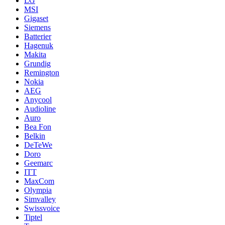
LG
MSI
Gigaset
Siemens
Batterier
Hagenuk
Makita
Grundig
Remington
Nokia
AEG
Anycool
Audioline
Auro
Bea Fon
Belkin
DeTeWe
Doro
Geemarc
ITT
MaxCom
Olympia
Simvalley
Swissvoice
Tiptel