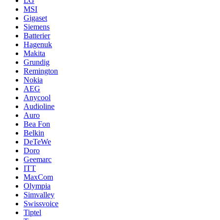
LG
MSI
Gigaset
Siemens
Batterier
Hagenuk
Makita
Grundig
Remington
Nokia
AEG
Anycool
Audioline
Auro
Bea Fon
Belkin
DeTeWe
Doro
Geemarc
ITT
MaxCom
Olympia
Simvalley
Swissvoice
Tiptel