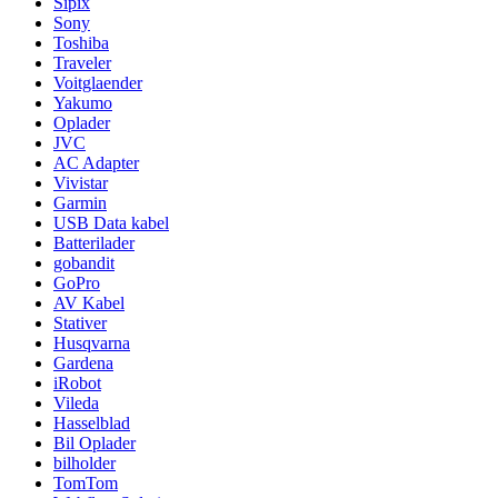
Sipix
Sony
Toshiba
Traveler
Voitglaender
Yakumo
Oplader
JVC
AC Adapter
Vivistar
Garmin
USB Data kabel
Batterilader
gobandit
GoPro
AV Kabel
Stativer
Husqvarna
Gardena
iRobot
Vileda
Hasselblad
Bil Oplader
bilholder
TomTom