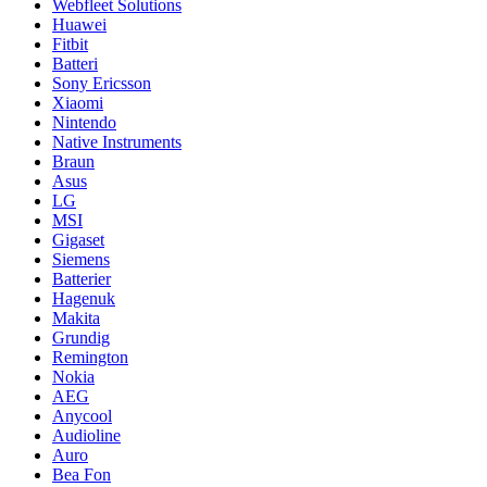
Webfleet Solutions
Huawei
Fitbit
Batteri
Sony Ericsson
Xiaomi
Nintendo
Native Instruments
Braun
Asus
LG
MSI
Gigaset
Siemens
Batterier
Hagenuk
Makita
Grundig
Remington
Nokia
AEG
Anycool
Audioline
Auro
Bea Fon