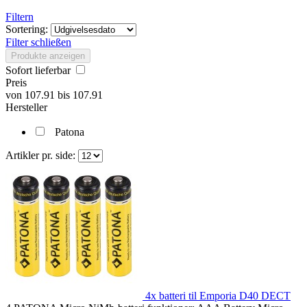
Filtern
Sortering:
Filter schließen
Produkte anzeigen
Sofort lieferbar
Preis
von
107.91
bis
107.91
Hersteller
Patona
Artikler pr. side:
4x batteri til Emporia D40 DECT