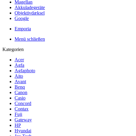
Magellan
Akkuladegeräte
Objektivdæksel
Google
Emporia
Menü schließen
Kategorien
Acer
Agfa
Agfaphoto
Aito
Avant
Benq
Canon
Casio
Concord
Contax
Fuji
Gateway
HP
Hyundai