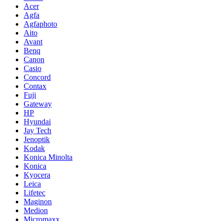
Acer
Agfa
Agfaphoto
Aito
Avant
Benq
Canon
Casio
Concord
Contax
Fuji
Gateway
HP
Hyundai
Jay Tech
Jenoptik
Kodak
Konica Minolta
Konica
Kyocera
Leica
Lifetec
Maginon
Medion
Micromaxx