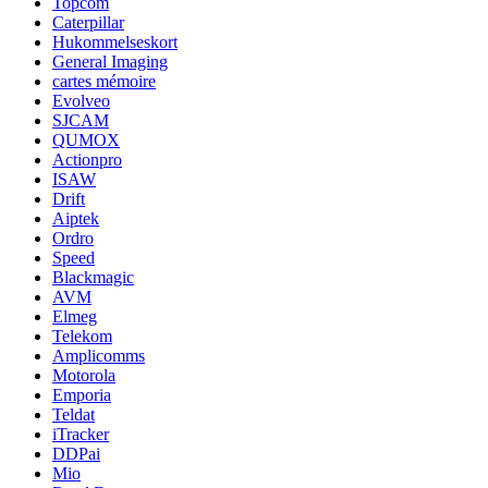
Topcom
Caterpillar
Hukommelseskort
General Imaging
cartes mémoire
Evolveo
SJCAM
QUMOX
Actionpro
ISAW
Drift
Aiptek
Ordro
Speed
Blackmagic
AVM
Elmeg
Telekom
Amplicomms
Motorola
Emporia
Teldat
iTracker
DDPai
Mio