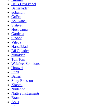
USB Data kabel
Batterilader
gobandit
GoPro
AV Kabel
Stativer
Husqvarna
Gardena
iRobot
Vileda
Hasselblad
Bil Oplader
bilholder
TomTom
Webfleet Solutions
Huawei
Fitbit
Batteri
Sony Ericsson
Xiaomi
Nintendo
Native Instruments
Braun
Asus