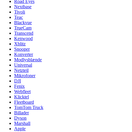
Road Eyes
Nextbase
Tivoli
Teac
Blackvue
TrueCam
Transcend
Kenwood
Xblitz
Snooper
Konverter
Modlysblænde
Universal
Netzteil
Mikrofoner
DJI
Fenix
Webfleet
Klicktel
Fleetboard
TomTom Truck
Billader
Dyson
Marshall
Apple