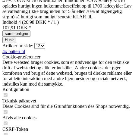
4 PATONA Micro NiMh-batteri funktioner: AAA Battery Micro
oplades hurtigt Ingen hukommelseseffekt op til 1700 ladecykler Lav
selvafladning (ikke brug inden for 5 år eller 70% af tilgængelig
strøm) så hurtigt som muligt: seneste KLAR til...
Indhold
4
(26,98 DKK * / 1 )
107,91 DKK *
sammenligne
Husk
Artikler pr. side:
4x batteri til
Cookie-præferencer
Dette websted bruger cookies, som er nødvendige for den tekniske
drift af webstedet og altid er indstillet. Andre cookies, der øger
komforten ved brug af dette websted, bruges til direkte reklame eller
for at lette interaktion med andre hjemmesider og sociale netværk,
indstilles kun med dit samtykke.
Konfiguration
Teknisk påkrævet
Diese Cookies sind für die Grundfunktionen des Shops notwendig.
Afvis alle cookies
CSRF-Token