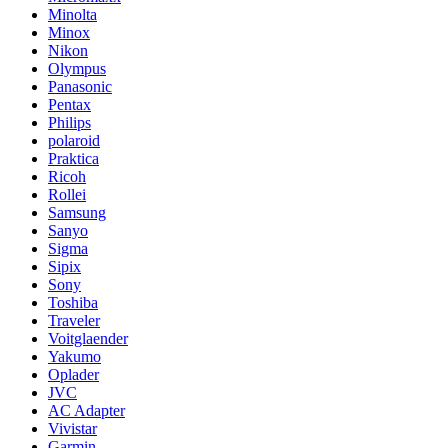
Minolta
Minox
Nikon
Olympus
Panasonic
Pentax
Philips
polaroid
Praktica
Ricoh
Rollei
Samsung
Sanyo
Sigma
Sipix
Sony
Toshiba
Traveler
Voitglaender
Yakumo
Oplader
JVC
AC Adapter
Vivistar
Garmin