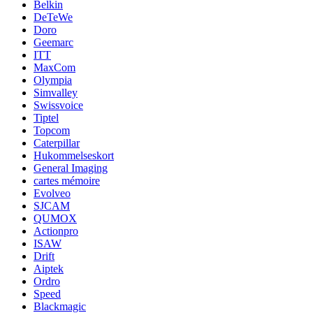
Belkin
DeTeWe
Doro
Geemarc
ITT
MaxCom
Olympia
Simvalley
Swissvoice
Tiptel
Topcom
Caterpillar
Hukommelseskort
General Imaging
cartes mémoire
Evolveo
SJCAM
QUMOX
Actionpro
ISAW
Drift
Aiptek
Ordro
Speed
Blackmagic