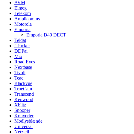
AVM
Elmeg
Telekom
Amplicomms
Motorola
Emporia
Emporia D40 DECT
Teldat
iTracker
DDPai
Mio
Road Eyes
Nextbase
Tivoli
Teac
Blackvue
TrueCam
Transcend
Kenwood
Xblitz
Snooper
Konverter
Modlysblænde
Universal
Netzteil